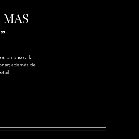
E MAS
”
s en base a la
tionar; además de
tail.