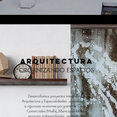
ARQUITECTURA
ORGANIZANDO ESPACIOS
Desarrollamos proyectos integrales de
Arquitectura y Especialidades, sometiéndonos
a rigurosas revisiones por parte de Centros
Comerciales (Malls), Municipalidades y
revisores independientes, gestionando