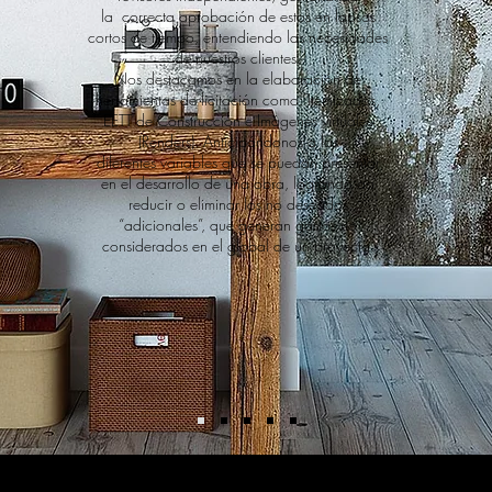
la correcta aprobación de estos en lapsos
cortos de tiempo, entendiendo las necesidades
de nuestros clientes.
Nos destacamos en la elaboración de
herramientas de licitación como: Itemizados,
EETT de Construcción e Imágenes virtuales
(Renders). Anticipándonos a las
diferentes variables que se puedan presentar
en el desarrollo de una obra, logrando así
reducir o eliminar los no deseados
“adicionales”, que generan gastos no
considerados en el global de un proyecto.